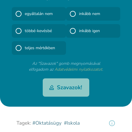
egyáltalán nem
inkább nem
többé-kevésbé
inkább igen
teljes mértékben
Az "Szavazok" gomb megnyomásával
elfogadom az
Adatvédelmi nyilatkozatot
.
Szavazok!
Tagek:
#Oktatásügy
#Iskola