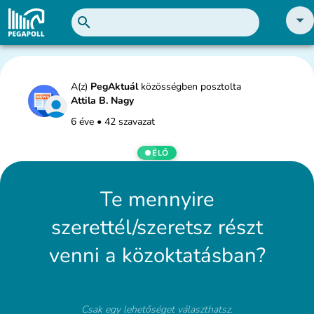
A(z)
PegAktuál
közösségben posztolta
Attila B. Nagy
6 éve
•
42 szavazat
ÉLŐ
Te mennyire
szerettél/szeretsz részt
venni a közoktatásban?
Csak egy lehetőséget választhatsz.