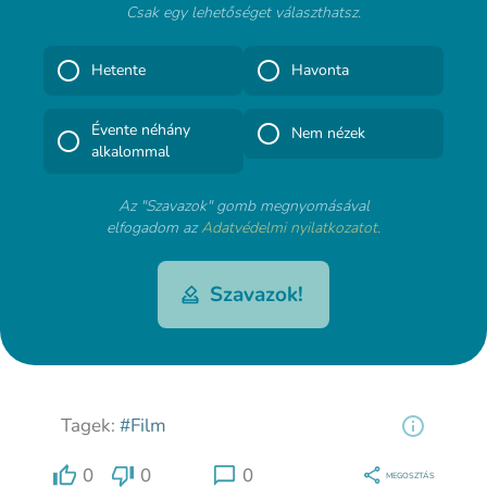
Csak egy lehetőséget választhatsz.
Hetente
Havonta
Évente néhány
Nem nézek
alkalommal
Az "Szavazok" gomb megnyomásával
elfogadom az
Adatvédelmi nyilatkozatot
.
Szavazok!
Tagek:
#Film
0
0
0
MEGOSZTÁS