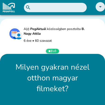
A(z)
PegAktuál
közösségben posztolta
B.
Nagy Attila
6 éve
•
60 szavazat
ÉLŐ
Milyen gyakran nézel
otthon magyar
filmeket?