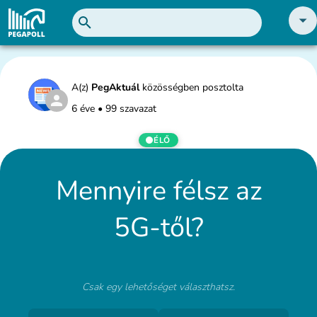
A(z)
PegAktuál
közösségben posztolta
6 éve
•
99 szavazat
ÉLŐ
Mennyire félsz az
5G-től?
Csak egy lehetőséget választhatsz.