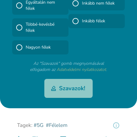
Egyáltalán nem
Inkább nem félek
félek
Inkább félek
Többé-kevésbé
félek
Nagyon félek
Az "Szavazok" gomb megnyomásával
elfogadom az
Adatvédelmi nyilatkozatot
.
Szavazok!
Tagek:
#5G
#Félelem