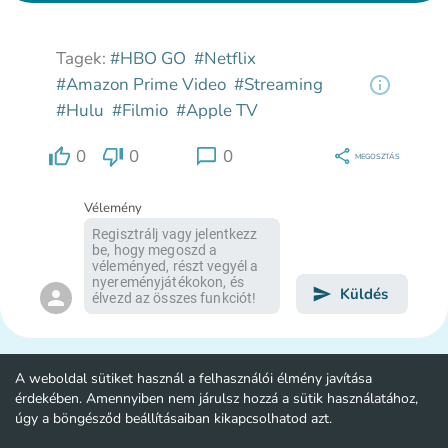
Tagek:
#HBO GO
#Netflix
#Amazon Prime Video
#Streaming
#Hulu
#Filmio
#Apple TV
0
0
0
MEGOSZTÁS
Vélemény
Küldés
A weboldal sütiket használ a felhasználói élmény javítása
érdekében. Amennyiben nem járulsz hozzá a sütik használatához,
úgy a böngésződ beállításaiban kikapcsolhatod azt.