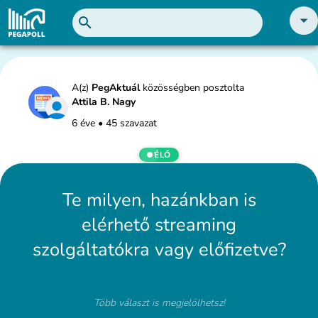
A(z)
PegAktuál
közösségben posztolta
Attila B. Nagy
6 éve
•
45 szavazat
ÉLŐ
Te milyen, hazánkban is
elérhető streaming
szolgáltatókra vagy előfizetve?
Több választ is megjelölhetsz!