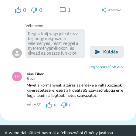
0
0
1
MEGOSZTÁS
Vélemény
Küldés
Legnépszerűbb elöl
Kiss Tibor
5 éve
Mivel a kormánynak a zárás az érdeke a vállalkozások
kivéreztetésére, ezért a FidelitaSS szavazórobotja erre
fogja leadni a legtöbb netes szavazatot.
VÁLASZ
0
0
A weboldal sütiket használ a felhasználói élmény javítása