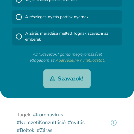
A részleges nyitás pártiak nyernek
A zárás maradása mellett fognak szavazni az
emberek
Az "Szavazok" gomb megnyomásával
elfogadom az
Adatvédelmi nyilatkozatot
.
Szavazok!
Tagek:
#Koronavírus
#NemzetiKonzultáció
#nyitás
#Boltok
#Zárás