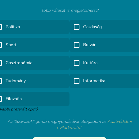
Több választ is megjelölhetsz!
Politika
Gazdaság
Sport
Bulvár
Gasztronómia
Kultúra
Tudomány
Informatika
Filozófia
vábbi preferált opció...
Az "Szavazok" gomb megnyomásával elfogadom az
Adatvédelmi
nyilatkozatot
.