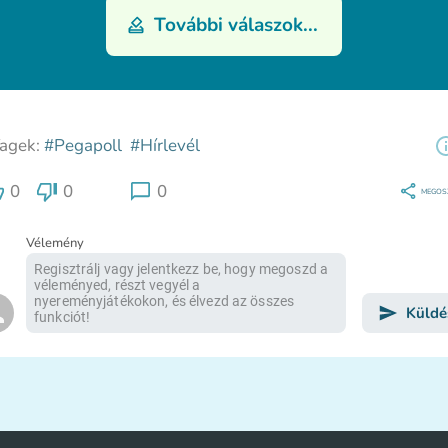
További válaszok...
agek:
#Pegapoll
#Hírlevél
0
0
0
MEGOS
Vélemény
Küldé