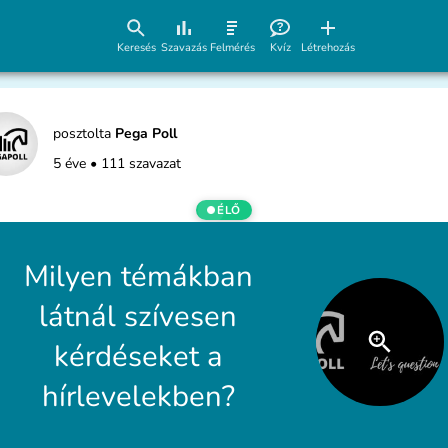
Keresés
Szavazás
Felmérés
Kvíz
Létrehozás
posztolta
Pega Poll
5 éve
•
111 szavazat
ÉLŐ
Milyen témákban
látnál szívesen
kérdéseket a
hírlevelekben?