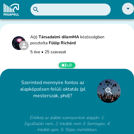
A(z)
Társadalmi dilemMA
közösségben
posztolta
Fülöp Richárd
5 éve
•
25 szavazat
ÉLŐ
Szerinted mennyire fontos az
alapképzésen felüli oktatás (pl
mesterszak, phd)?
Értékelj az alábbi szempontok alapján: 1:
Egyáltalán nem, 2: Inkább nem 3: Semleges, 4:
Inkább igen, 5: Teljes mértékben.