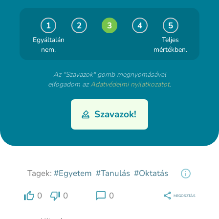
1
2
3
4
5
Egyáltalán
Teljes
nem.
mértékben.
Az "Szavazok" gomb megnyomásával
elfogadom az
Adatvédelmi nyilatkozatot
.
Szavazok!
Tagek:
#Egyetem
#Tanulás
#Oktatás
0
0
0
MEGOSZTÁS