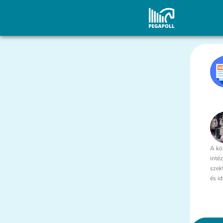
A kö
inté
szek
és i