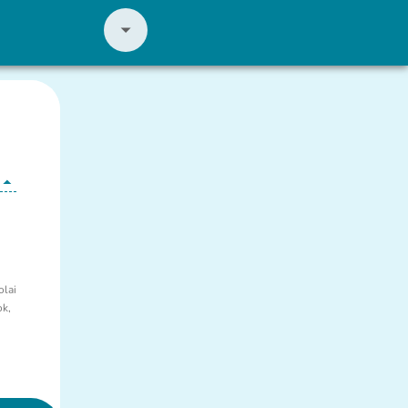
olai
ok,