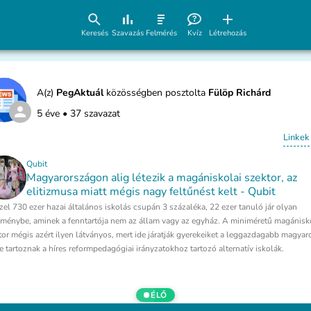
Keresés
Szavazás
Felmérés
Kvíz
Létrehozás
A(z)
PegAktuál
közösségben posztolta
Fülöp Richárd
5 éve
•
37 szavazat
Linkek
Qubit
Magyarországon alig létezik a magániskolai szektor, az
elitizmusa miatt mégis nagy feltűnést kelt - Qubit
zel 730 ezer hazai általános iskolás csupán 3 százaléka, 22 ezer tanuló jár olyan
zménybe, aminek a fenntartója nem az állam vagy az egyház. A miniméretű magánisk
tor mégis azért ilyen látványos, mert ide járatják gyerekeiket a leggazdagabb magyar
de tartoznak a híres reformpedagógiai irányzatokhoz tartozó alternatív iskolák.
ÉLŐ