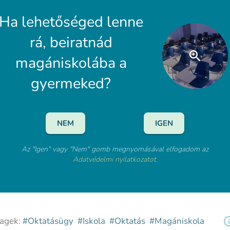
Ha lehetőséged lenne
rá, beiratnád
magániskolába a
gyermeked?
NEM
IGEN
Az "Igen" vagy "Nem" gomb megnyomásával elfogadom az
Adatvédelmi nyilatkozatot
.
agek:
#Oktatásügy
#Iskola
#Oktatás
#Magániskola