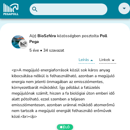
A(z)
BioSzféra
közösségben posztolta
Poll
Pega
5 éve
•
34 szavazat
Leírás
Linkek
<p>A megújuló energiaforrások közül sok káros anyag
kibocsátása nélkül is felhasználható, azonban a megújuló
energia nem jelenti önmagában az emissziómentes,
környezetbarát működést. Így például a fatüzelés
megújulónak számít, hiszen a fa biológiai úton emberi idő
alatt pótolható, ezzel szemben a teljesen
emissziómentesen, azonban uránnal működő atomerőmű
nem tartozik a megújuló energiát felhasználó erőművek
közé.<br></p>
ÉLŐ