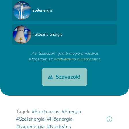
szélenergia
nukleáris energia
Az "Szavazok" gomb megnyomásával
elfogadom az
Adatvédelmi nyilatkozatot
.
Szavazok!
Tagek:
#Elektromos
#Energia
#Szélenergia
#Hőenergia
#Napenergia
#Nukleáris