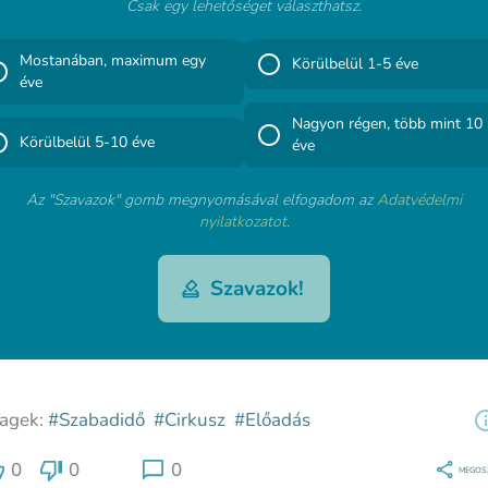
Csak egy lehetőséget választhatsz.
Mostanában, maximum egy
Körülbelül 1-5 éve
éve
Nagyon régen, több mint 10
Körülbelül 5-10 éve
éve
Az "Szavazok" gomb megnyomásával elfogadom az
Adatvédelmi
nyilatkozatot
.
Szavazok!
agek:
#Szabadidő
#Cirkusz
#Előadás
0
0
0
MEGOS