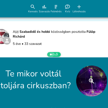
Keresés
Szavazás
Felmérés
Kvíz
Létrehozás
A(z)
Szabadidő és hobbi
közösségben posztolta
Fülöp
Richárd
5 éve
•
33 szavazat
ÉLŐ
Te mikor voltál
toljára cirkuszban?