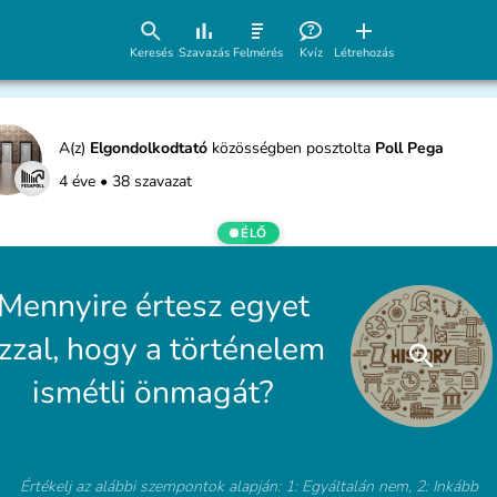
Keresés
Szavazás
Felmérés
Kvíz
Létrehozás
A(z)
Elgondolkodtató
közösségben posztolta
Poll Pega
4 éve
•
38 szavazat
ÉLŐ
Mennyire értesz egyet
zzal, hogy a történelem
ismétli önmagát?
Értékelj az alábbi szempontok alapján: 1: Egyáltalán nem, 2: Inkább