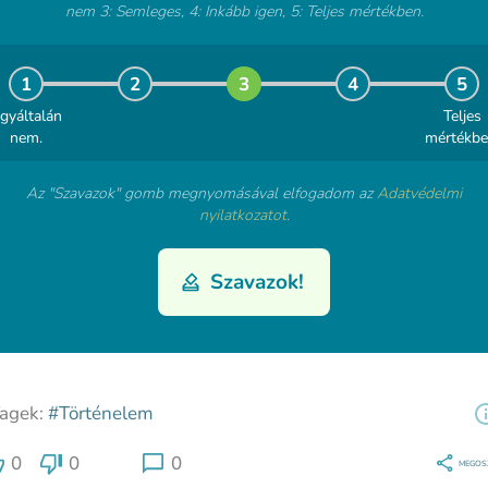
nem 3: Semleges, 4: Inkább igen, 5: Teljes mértékben.
1
2
3
4
5
gyáltalán
Teljes
nem.
mértékbe
Az "Szavazok" gomb megnyomásával elfogadom az
Adatvédelmi
nyilatkozatot
.
Szavazok!
agek:
#Történelem
0
0
0
MEGOS