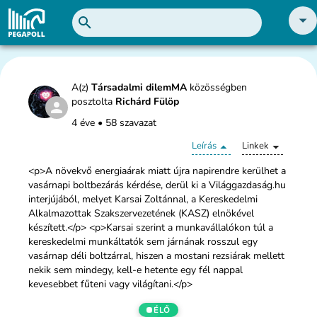
A(z)
Társadalmi dilemMA
közösségben
posztolta
Richárd Fülöp
4 éve
•
58 szavazat
Leírás
Linkek
<p>A növekvő energiaárak miatt újra napirendre kerülhet a
vasárnapi boltbezárás kérdése, derül ki a Világgazdaság.hu
interjújából, melyet Karsai Zoltánnal, a Kereskedelmi
Alkalmazottak Szakszervezetének (KASZ) elnökével
készített.</p> <p>Karsai szerint a munkavállalókon túl a
kereskedelmi munkáltatók sem járnának rosszul egy
vasárnap déli boltzárral, hiszen a mostani rezsiárak mellett
nekik sem mindegy, kell-e hetente egy fél nappal
kevesebbet fűteni vagy világítani.</p>
ÉLŐ