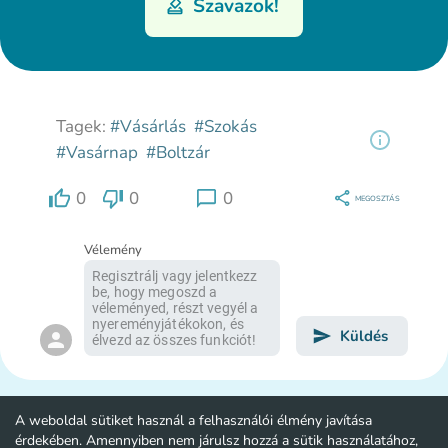
Szavazok!
Tagek:
#Vásárlás
#Szokás
#Vasárnap
#Boltzár
0
0
0
MEGOSZTÁS
Vélemény
Küldés
A weboldal sütiket használ a felhasználói élmény javítása
érdekében. Amennyiben nem járulsz hozzá a sütik használatához,