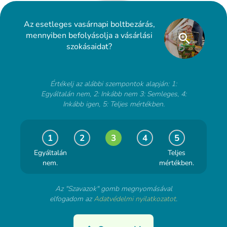
Az esetleges vasárnapi boltbezárás,
mennyiben befolyásolja a vásárlási
szokásaidat?
Értékelj az alábbi szempontok alapján: 1:
Egyáltalán nem, 2: Inkább nem 3: Semleges, 4:
Inkább igen, 5: Teljes mértékben.
1
2
3
4
5
Egyáltalán
Teljes
nem.
mértékben.
Az "Szavazok" gomb megnyomásával
elfogadom az
Adatvédelmi nyilatkozatot
.