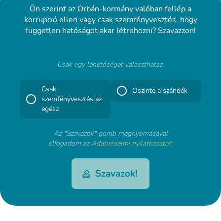
Ön szerint az Orbán-kormány valóban fellép a
korrupció ellen vagy csak szemfényvesztés, hogy
független hatóságot akar létrehozni? Szavazzon!
Csak egy lehetőséget választhatsz.
Csak
Őszinte a szándék
szemfényvesztés az
egész
Az "Szavazok" gomb megnyomásával
elfogadom az
Adatvédelmi nyilatkozatot
.
Szavazok!