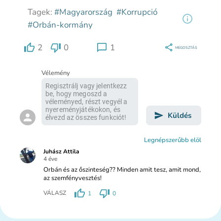
Tagek:
#Magyarország
#Korrupció
#Orbán-kormány
2
0
1
MEGOSZTÁS
Vélemény
Küldés
Legnépszerűbb elöl
Juhász Attila
4 éve
Orbán és az őszinteség?? Minden amit tesz, amit mond,
az szemfényvesztés!
VÁLASZ
1
0