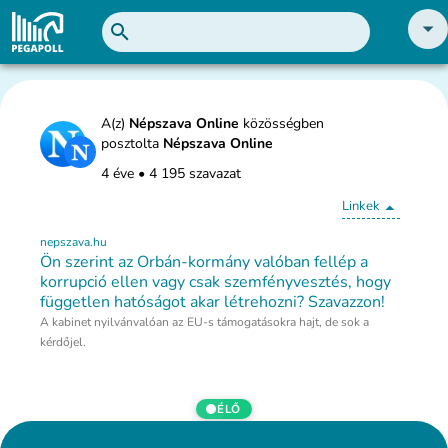
A(z)
Népszava Online
közösségben
posztolta
Népszava Online
4 éve
•
4 195 szavazat
Linkek
nepszava.hu
Ön szerint az Orbán-kormány valóban fellép a
korrupció ellen vagy csak szemfényvesztés, hogy
független hatóságot akar létrehozni? Szavazzon!
A kabinet nyilvánvalóan az EU-s támogatásokra hajt, de sok a
kérdőjel.
ÉLŐ