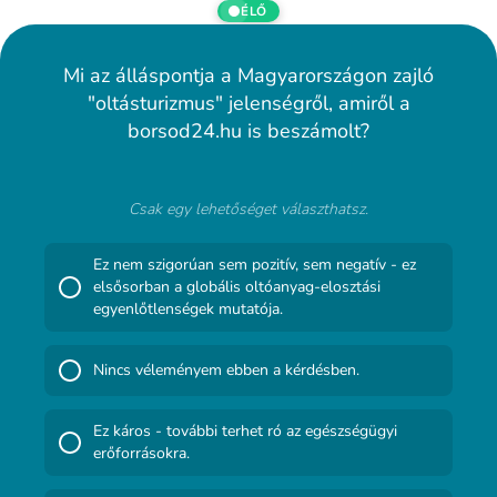
ÉLŐ
Mi az álláspontja a Magyarországon zajló
"oltásturizmus" jelenségről, amiről a
borsod24.hu is beszámolt?
Csak egy lehetőséget választhatsz.
Ez nem szigorúan sem pozitív, sem negatív - ez
elsősorban a globális oltóanyag-elosztási
egyenlőtlenségek mutatója.
Nincs véleményem ebben a kérdésben.
Ez káros - további terhet ró az egészségügyi
erőforrásokra.