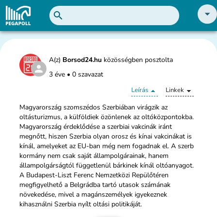
A(z)
Borsod24.hu
közösségben posztolta
3 éve
•
0 szavazat
Leírás
Linkek
Magyarország szomszédos Szerbiában virágzik az
oltásturizmus, a külföldiek özönlenek az oltóközpontokba.
Magyarország érdeklődése a szerbiai vakcinák iránt
megnőtt, hiszen Szerbia olyan orosz és kínai vakcinákat is
kínál, amelyeket az EU-ban még nem fogadnak el. A szerb
kormány nem csak saját állampolgárainak, hanem
állampolgárságtól függetlenül bárkinek kínál oltóanyagot.
A Budapest-Liszt Ferenc Nemzetközi Repülőtéren
megfigyelhető a Belgrádba tartó utasok számának
növekedése, mivel a magánszemélyek igyekeznek
kihasználni Szerbia nyílt oltási politikáját.