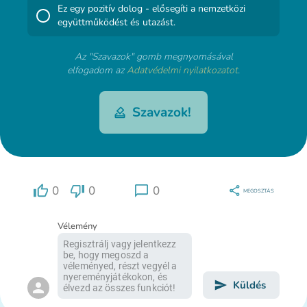
Ez egy pozitív dolog - elősegíti a nemzetközi
együttműködést és utazást.
Az "Szavazok" gomb megnyomásával
elfogadom az
Adatvédelmi nyilatkozatot
.
Szavazok!
0
0
0
MEGOSZTÁS
Vélemény
Küldés