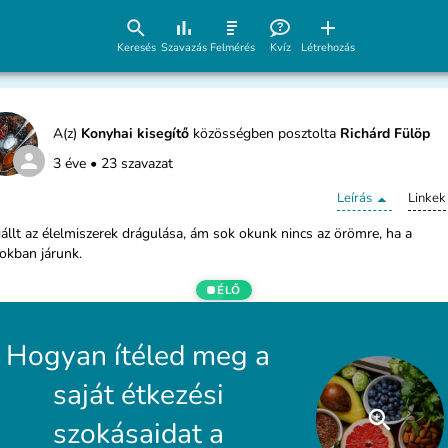
Keresés
Szavazás
Felmérés
Kvíz
Létrehozás
A(z)
Konyhai kisegítő
közösségben posztolta
Richárd Fülöp
3 éve
•
23 szavazat
Leírás
Linkek
llt az élelmiszerek drágulása, ám sok okunk nincs az örömre, ha a
okban járunk.
ÉLŐ
Hogyan ítéled meg a
saját étkezési
szokásaidat a