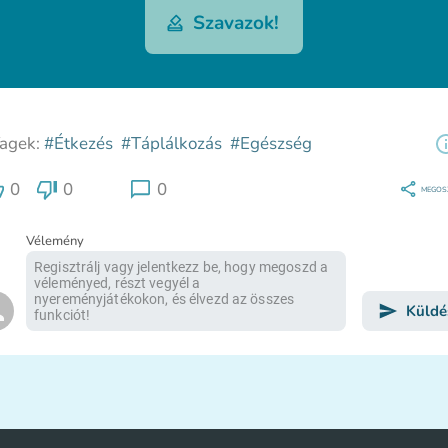
Szavazok!
agek:
#Étkezés
#Táplálkozás
#Egészség
0
0
0
MEGOS
Vélemény
Küldé