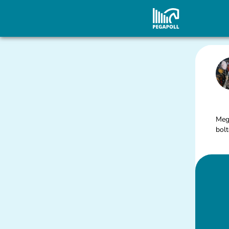
Megá
bolt