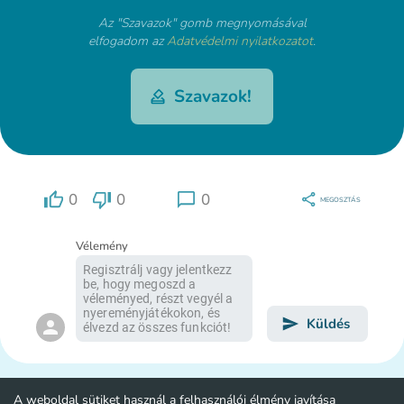
Az "Szavazok" gomb megnyomásával
elfogadom az
Adatvédelmi nyilatkozatot
.
Szavazok!
0
0
0
MEGOSZTÁS
Vélemény
Küldés
A weboldal sütiket használ a felhasználói élmény javítása