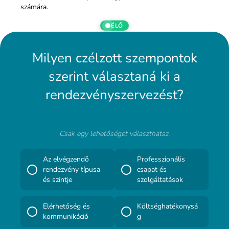
számára.
ÉLŐ
Milyen czélzott szempontok
szerint választaná ki a
rendezvényszervezést?
Csak egy lehetőséget választhatsz.
Az elvégzendő
Professzionális
rendezvény típusa
csapat és
és szintje
szolgáltatások
Elérhetőség és
Költséghatékonysá
kommunikáció
g