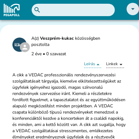
A(z)
Veszprém-kukac
közösségben
posztolta
2 éve
•
0 szavazat
Leírás
Linkek
A cikk a VEDAC professzionális rendezvényszervezési
szolgáltatásait tárgyalja, kiemelve elkötelezettségüket az
ügyfelek igényeihez igazodó, magas színvonalú
rendezvények szervezése iránt. Kiemeli a részletekre
fordított figyelmet, a tapasztalatot és az együttműködésen
alapuló megközelítést minden projektben. A VEDAC
csapata különböző típusú rendezvényeket menedzsel a
konferenciáktól kezdve a koncerteken át a családi napokig,
és minden, ami a kettő között van. A cikk azt sugallja, hogy
a VEDAC szolgáltatásai stresszmentes, emlékezetes
élményeket eredményeznek ügyfeleik és a résztvevők