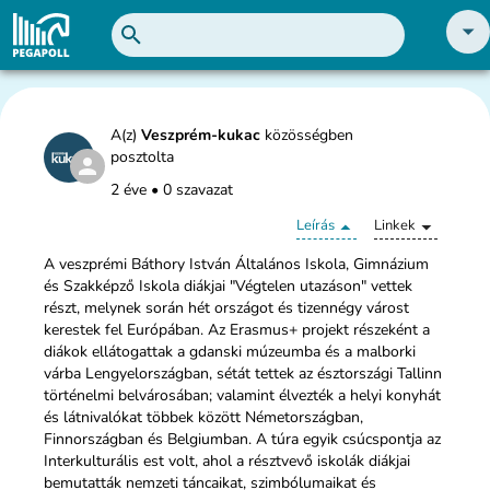
A(z)
Veszprém-kukac
közösségben
posztolta
2 éve
•
0 szavazat
Leírás
Linkek
A veszprémi Báthory István Általános Iskola, Gimnázium
és Szakképző Iskola diákjai "Végtelen utazáson" vettek
részt, melynek során hét országot és tizennégy várost
kerestek fel Európában. Az Erasmus+ projekt részeként a
diákok ellátogattak a gdanski múzeumba és a malborki
várba Lengyelországban, sétát tettek az észtországi Tallinn
történelmi belvárosában; valamint élvezték a helyi konyhát
és látnivalókat többek között Németországban,
Finnországban és Belgiumban. A túra egyik csúcspontja az
Interkulturális est volt, ahol a résztvevő iskolák diákjai
bemutatták nemzeti táncaikat, szimbólumaikat és