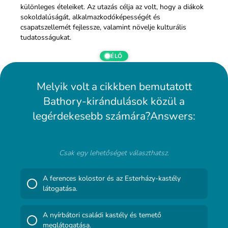
különleges ételeiket. Az utazás célja az volt, hogy a diákok
sokoldalúságát, alkalmazkodóképességét és
csapatszellemét fejlessze, valamint növelje kulturális
tudatosságukat.
ÉLŐ
Melyik volt a cikkben bemutatott
Bathory-kirándulások közül a
legérdekesebb számára?Answers:
Csak egy lehetőséget választhatsz.
A ferences kolostor és az Esterházy-kastély
látogatása.
A nyírbátori családi kastély és temető
meglátogatása.