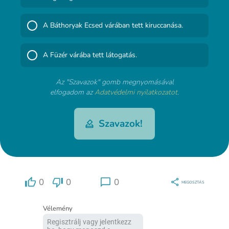
A Báthoryak Ecsed várában tett kiruccanása.
A Füzér várába tett látogatás.
Az "Szavazok" gomb megnyomásával
elfogadom az
Adatvédelmi nyilatkozatot
.
Szavazok!
0
0
0
MEGOSZTÁS
Vélemény