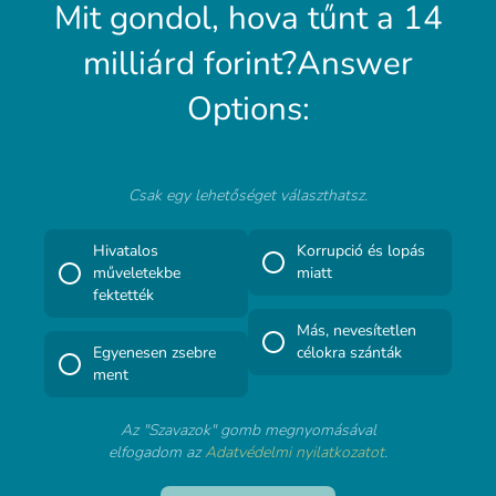
Mit gondol, hova tűnt a 14
milliárd forint?Answer
Options:
Csak egy lehetőséget választhatsz.
Hivatalos
Korrupció és lopás
műveletekbe
miatt
fektették
Más, nevesítetlen
Egyenesen zsebre
célokra szánták
ment
Az "Szavazok" gomb megnyomásával
elfogadom az
Adatvédelmi nyilatkozatot
.