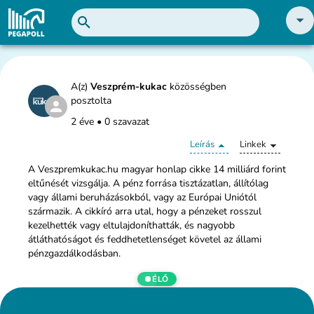
A(z)
Veszprém-kukac
közösségben
posztolta
2 éve
•
0 szavazat
Leírás
Linkek
A Veszpremkukac.hu magyar honlap cikke 14 milliárd forint
eltűnését vizsgálja. A pénz forrása tisztázatlan, állítólag
vagy állami beruházásokból, vagy az Európai Uniótól
származik. A cikkíró arra utal, hogy a pénzeket rosszul
kezelhették vagy eltulajdoníthatták, és nagyobb
átláthatóságot és feddhetetlenséget követel az állami
pénzgazdálkodásban.
ÉLŐ