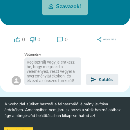
Szavazok!
0
0
0
MEGOSZTÁS
Vélemény
Küldés
A weboldal sütiket használ a felhasználói élmény javítása
érdekében. Amennyiben nem járulsz hozzá a sütik használatához,
úgy a böngésződ beállításaiban kikapcsolhatod azt.