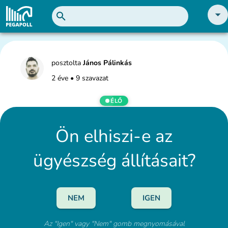
posztolta
János Pálinkás
2 éve
•
9 szavazat
ÉLŐ
Ön elhiszi-e az
ügyészség állításait?
NEM
IGEN
Az "Igen" vagy "Nem" gomb megnyomásával