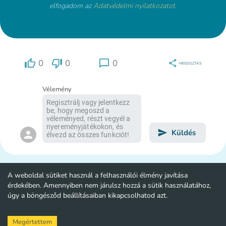
elfogadom az
Adatvédelmi nyilatkozatot
.
0
0
0
MEGOSZTÁS
Vélemény
Küldés
A weboldal sütiket használ a felhasználói élmény javítása
érdekében. Amennyiben nem járulsz hozzá a sütik használatához,
úgy a böngésződ beállításaiban kikapcsolhatod azt.
Megértettem
Szavazás
Felmérés
Kvíz
Létrehozás